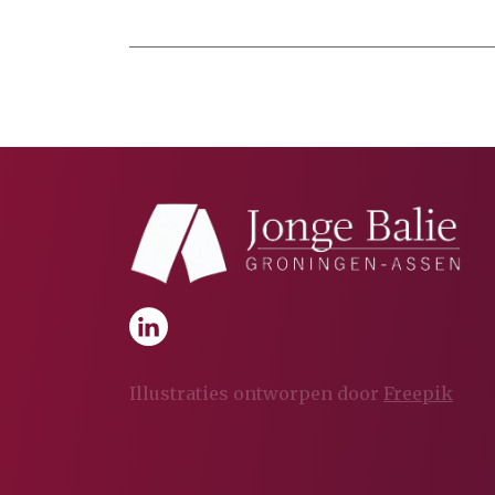
Illustraties ontworpen door
Freepik