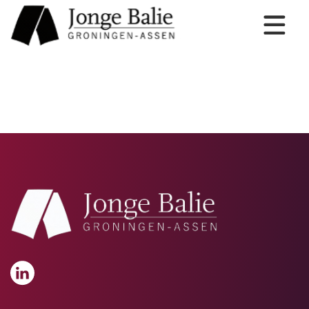
Home
Over ons
Stageperiode
Agenda
Sponsors